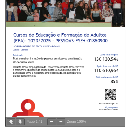
Page
1
/
1
Zoom
100%