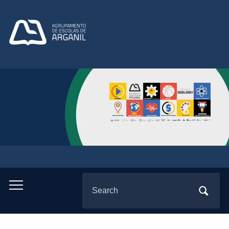
Search
Toggle
for:
mobile
menu