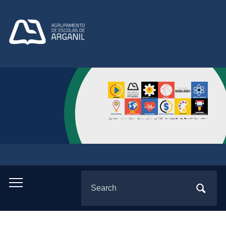
Search
Toggle
for:
mobile
menu