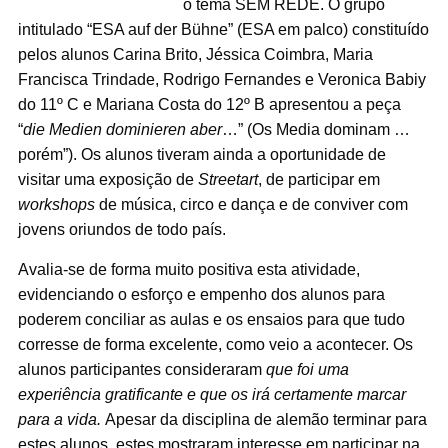
o tema SEM REDE. O grupo
intitulado “ESA auf der Bühne” (ESA em palco) constituído
pelos alunos Carina Brito, Jéssica Coimbra, Maria
Francisca Trindade, Rodrigo Fernandes e Veronica Babiy
do 11º C e Mariana Costa do 12º B apresentou a peça
“
die Medien dominieren aber
…” (Os Media dominam …
porém”). Os alunos tiveram ainda a oportunidade de
visitar uma exposição de
Streetart
, de participar em
workshops
de música, circo e dança e de conviver com
jovens oriundos de todo país.
Avalia-se de forma muito positiva esta atividade,
evidenciando o esforço e empenho dos alunos para
poderem conciliar as aulas e os ensaios para que tudo
corresse de forma excelente, como veio a acontecer. Os
alunos participantes consideraram
que foi uma
experiência gratificante e que os irá certamente marcar
para a vida.
Apesar da disciplina de alemão terminar para
estes alunos, estes mostraram interesse em participar na