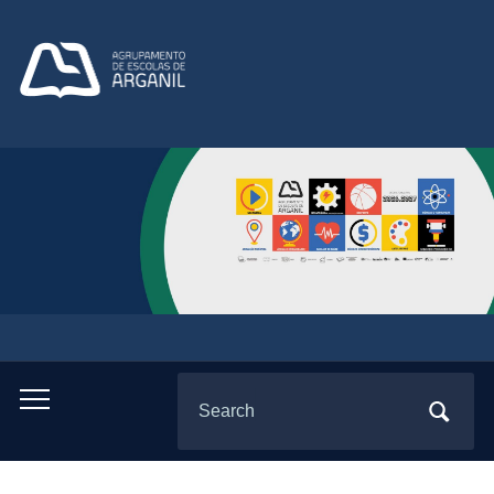
Search
Toggle
for:
mobile
menu