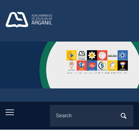
Search
Toggle
for:
mobile
menu