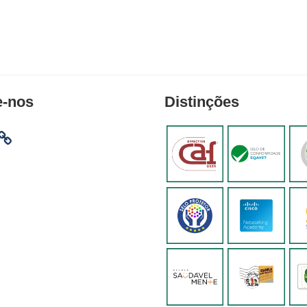
e-nos
Distinções
am
ebook