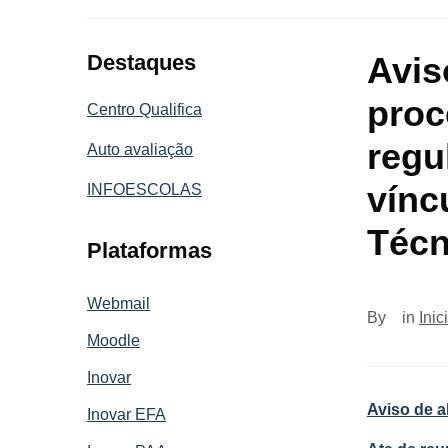
Destaques
Avis
proc
Centro Qualifica
regu
Auto avaliação
vínc
INFOESCOLAS
Técn
Plataformas
Webmail
By
in
Inic
Moodle
Inovar
Aviso de a
Inovar EFA