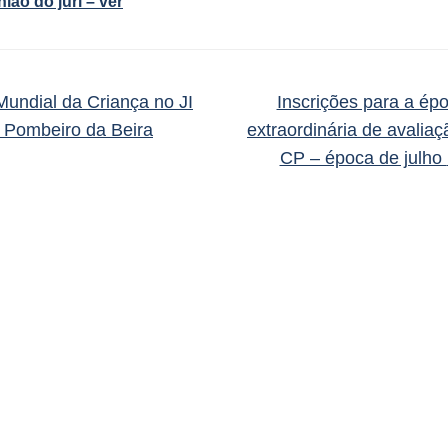
ião do júri – ver
undial da Criança no JI
Inscrições para a ép
 Pombeiro da Beira
extraordinária de avalia
CP – época de julho