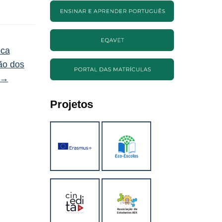
oca
ção dos
→
Projetos