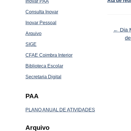
Ata de reun
Inovar PAA
Consulta Inovar
Inovar Pessoal
←
Dia M
Arquivo
de
SIGE
CFAE Coimbra Interior
Biblioteca Escolar
Secretaria Digital
PAA
PLANO ANUAL DE ATIVIDADES
Arquivo