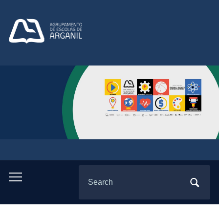
Search
Toggle
for:
mobile
menu