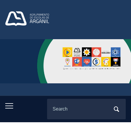
Search
Toggle
for:
mobile
menu