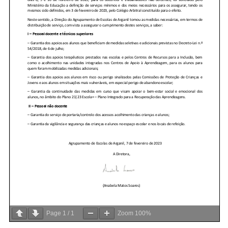
Page
1
/
1
Zoom
100%