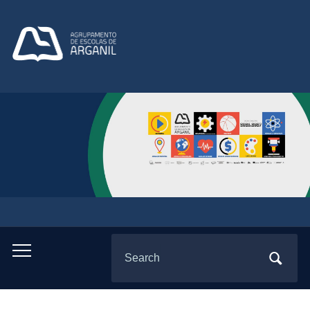
Search
Toggle
for:
mobile
menu