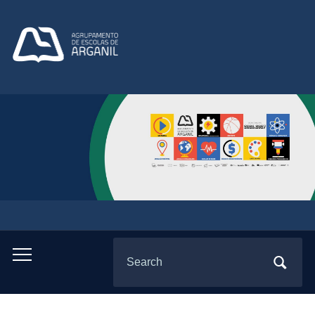
Search
Toggle
for:
mobile
menu