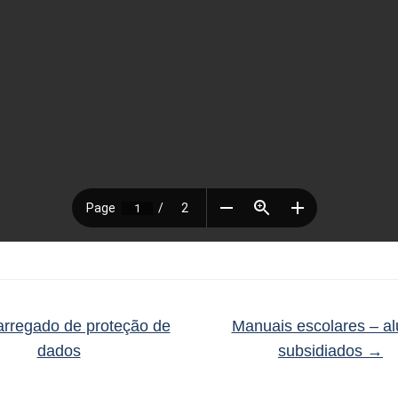
rregado de proteção de
Manuais escolares – a
dados
subsidiados
→