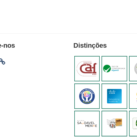
e-nos
Distinções
am
ebook