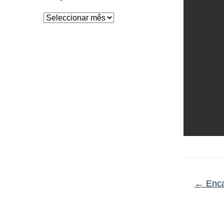
Arquivo
←
Enca