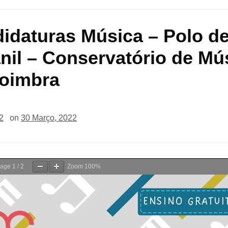
idaturas Música – Polo d
nil – Conservatório de Mú
oimbra
2
on
30 Março, 2022
age
1
/
2
Zoom
100%