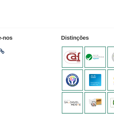
e-nos
Distinções
am
ebook