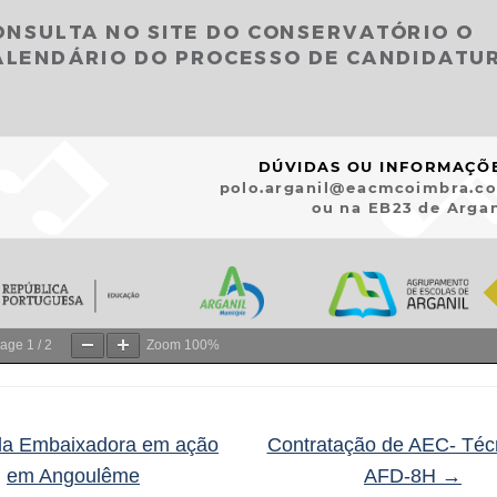
age
1
/
2
Zoom
100%
a Embaixadora em ação
Contratação de AEC- Téc
em Angoulême
AFD-8H
→