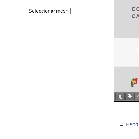
Arquivo
P
←
Escol