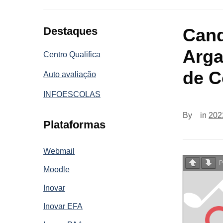
Destaques
Cand
Arga
Centro Qualifica
de C
Auto avaliação
INFOESCOLAS
By
in
202
Plataformas
Webmail
P
Moodle
Inovar
Inovar EFA