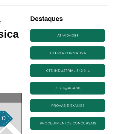
e
Destaques
sica