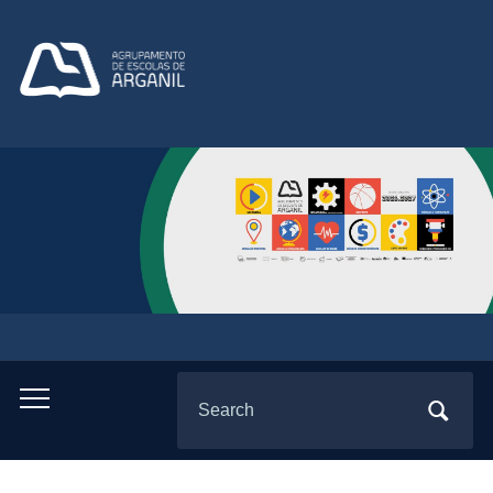
Search
Toggle
for:
mobile
menu