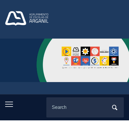
Search
Toggle
for:
mobile
menu