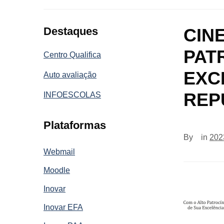
Destaques
CIN
PAT
Centro Qualifica
EXC
Auto avaliação
REP
INFOESCOLAS
Plataformas
By
in
202
Webmail
Moodle
Inovar
Inovar EFA