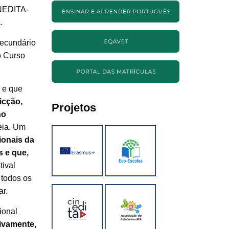
INEDITA-
.
secundário
o Curso
 e que
icção,
Projetos
no
eia. Um
ionais da
s e que,
tival
 todos os
ar.
ional
ivamente,