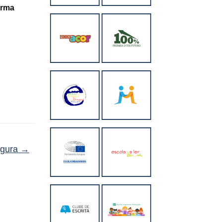
orma
egura
→