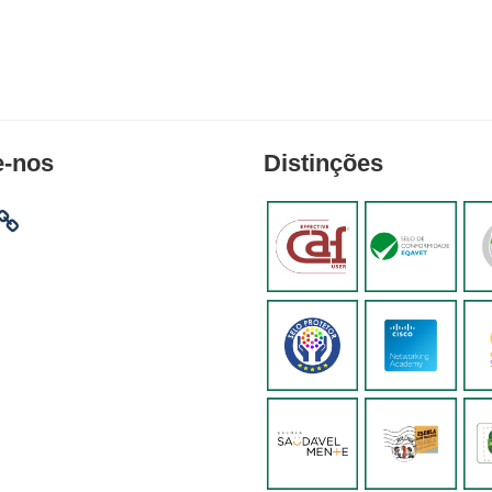
e-nos
Distinções
am
ebook