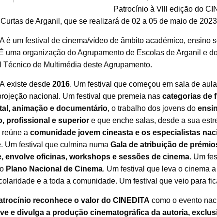
Patrocínio
à Vlll edição do C
 Curtas de Arganil,
que
se realizará de 02 a 05 de maio de 2023
 é um festival de cinema/vídeo de âmbito académico, ensino 
. É uma organização do Agrupamento de Escolas de Arganil e d
al Técnico de Multimédia deste Agrupamento.
A existe desde
2016
. Um festival que começou em sala de aula
projeção nacional. Um festival que premeia nas
categorias de f
tal, animação e documentário
, o trabalho dos jovens do
ensi
, profissional e superior
e que enche salas, desde a sua estr
e reúne a
comunidade jovem cineasta e os especialistas nac
e
. Um f
estival que culmina numa
Gala de atribuição de prémio
, envolve oficinas, workshops e sessões de cinema
.
Um fes
no
Plano Nacional de Cinema
. Um festival que leva o cinema a
olaridade e a toda a comunidade. Um festival que veio para fic
atrocínio reconhece o valor do CINEDITA
como o
evento nac
e e divulga a produção cinematográfica da autoria, exclus