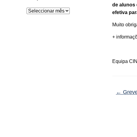
de alunos 
Arquivo
efetiva pa
Muito obri
+ informa
Equipa
CI
←
Greve