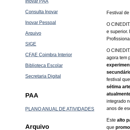
Inovar PAA
Consulta Inovar
Festival de
Inovar Pessoal
O CINEDITA
e superior
Arquivo
Profission
SIGE
O CINEDIT
CFAE Coimbra Interior
agora tem 
experimen
Biblioteca Escolar
secundário
Secretaria Digital
festival qu
sétima art
atualmente
PAA
integrado 
anos de esc
PLANO ANUAL DE ATIVIDADES
Este
alto p
Arquivo
que
promov