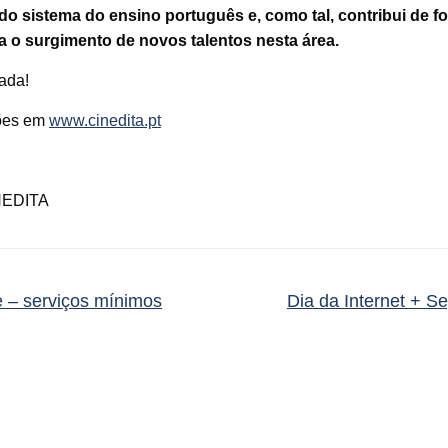
do sistema do ensino português e, como tal, contribui de f
ra o surgimento de novos talentos nesta área.
gada!
ções em
www.cinedita.pt
NEDITA
 – serviços mínimos
Dia da Internet + S