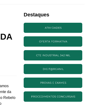
Destaques
 DA
mamos
ente da
lo Rebelo
o