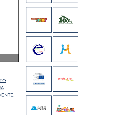
LTO
UA
DENTE
→