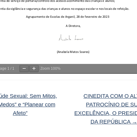
age
1
/
1
Zoom
100%
de Sexual: Sem Mitos,
CINEDITA COM O A
edos” e “Planear com
PATROCÍNIO DE S
Afeto”
EXCELÊNCIA, O PRESI
DA REPÚBLICA