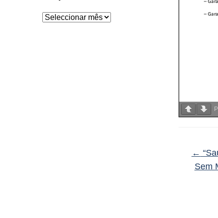
Arquivo
P
←
“Saú
Sem M