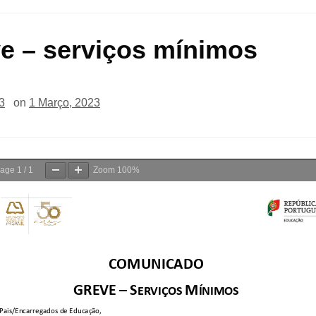
e – serviços mínimos
3
on
1 Março, 2023
age
1
/
1
Zoom
100%