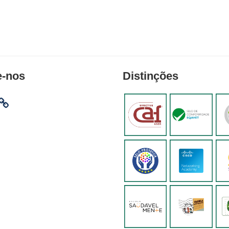
e-nos
Distinções
am
ebook