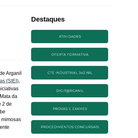
Destaques
de Arganil
as (SIEI)
,
iciativas
 Mata da
e 2 de
ube
e mimosas
mente