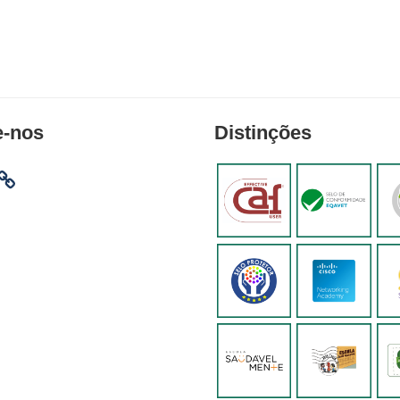
e-nos
Distinções
am
ebook