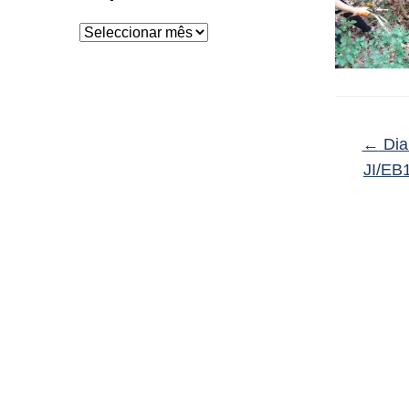
Arquivo
←
Dia
JI/EB