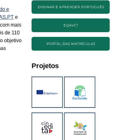
do e
AS.PT
e
 com mais
is de 110
o objetivo
mas
Projetos