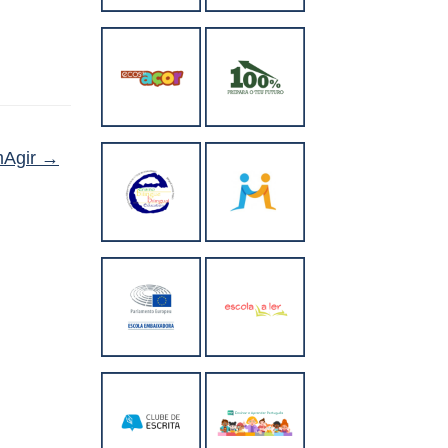
mAgir
→