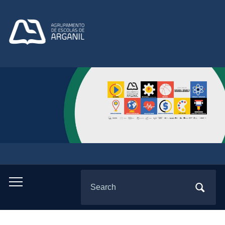
Search
Toggle
for:
mobile
menu