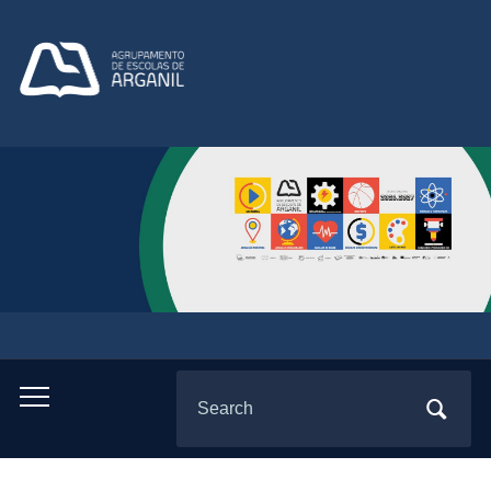
Search
Toggle
for:
mobile
menu