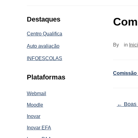
Destaques
Comi
Centro Qualifica
By
in
Inic
Auto avaliação
INFOESCOLAS
Comissão P
Plataformas
Webmail
←
Boas 
Moodle
Inovar
Inovar EFA