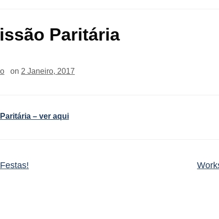
ssão Paritária
io
on
2 Janeiro, 2017
aritária – ver aqui
Festas!
Work