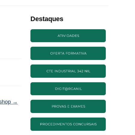
Destaques
shop
→