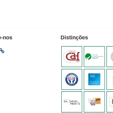
e-nos
Distinções
am
ebook