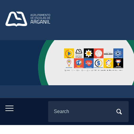
Search
Toggle
for:
mobile
menu