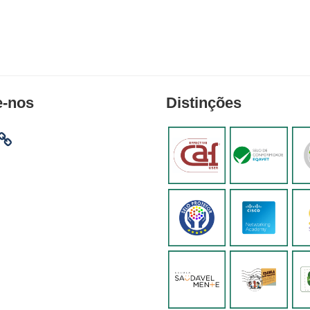
e-nos
Distinções
am
ebook