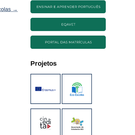
colas
→
Projetos