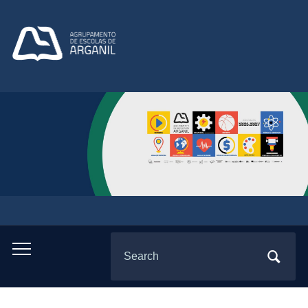
Search
Toggle
for:
mobile
menu