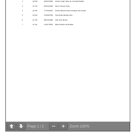
Page
1
/
2
Zoom
100%