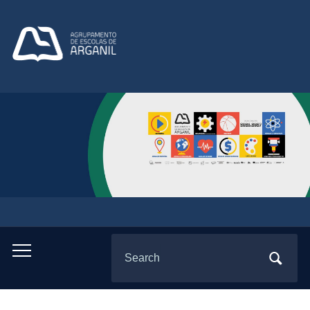
Search
Toggle
for:
mobile
menu