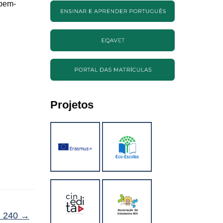
 bem-
Projetos
. 240
→