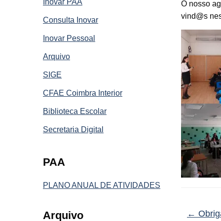
Inovar PAA
O nosso ag
vind@s nes
Consulta Inovar
Inovar Pessoal
Arquivo
SIGE
CFAE Coimbra Interior
Biblioteca Escolar
Secretaria Digital
PAA
PLANO ANUAL DE ATIVIDADES
←
Obrig
Arquivo