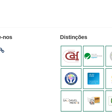
e-nos
Distinções
am
ebook