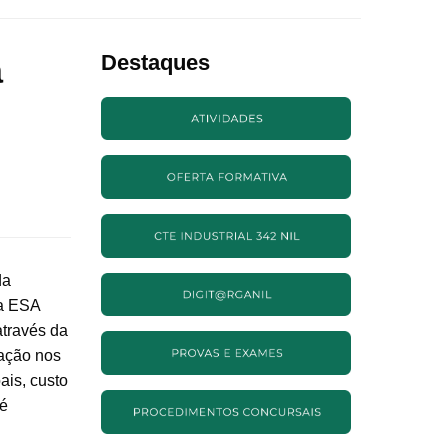
a
Destaques
da
 a ESA
através da
ração nos
ais, custo
 é