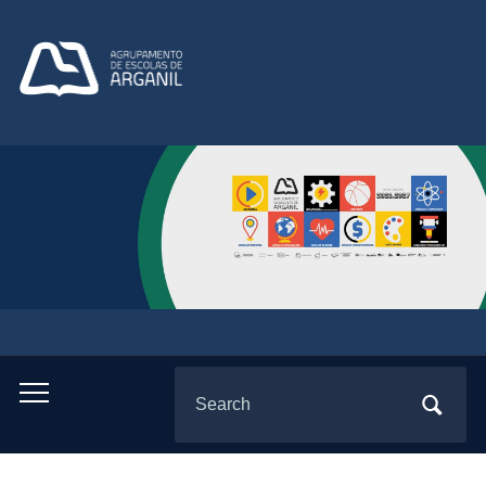
Search
Toggle
for:
mobile
menu