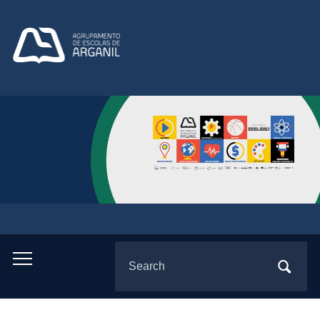
Search
Toggle
for:
mobile
menu