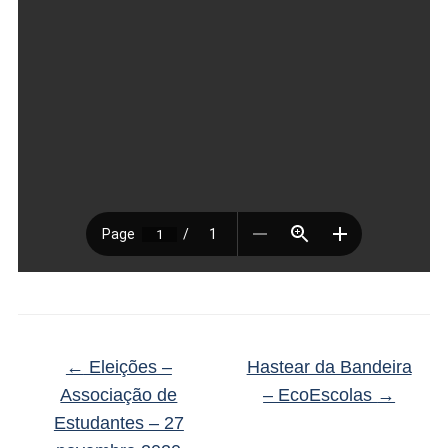
←
Eleições –
Hastear da Bandeira
Associação de
– EcoEscolas
→
Estudantes – 27