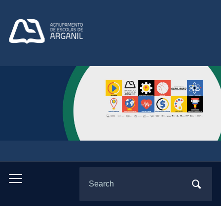
Search
Toggle
for:
mobile
menu