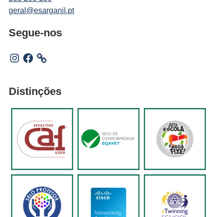
geral@esarganil.pt
Segue-nos
Instagram
Facebook
Distinções