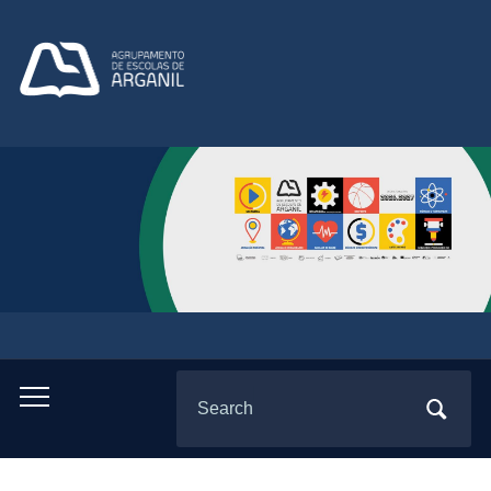
Search
Toggle
for:
mobile
menu