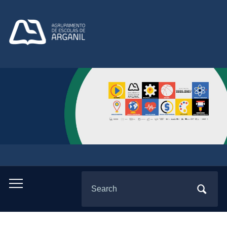
Search
Toggle
for:
mobile
menu