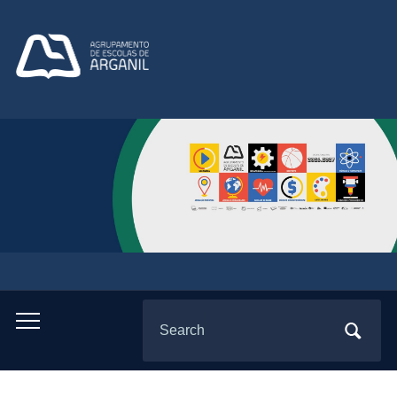
Search
Toggle
for:
mobile
menu