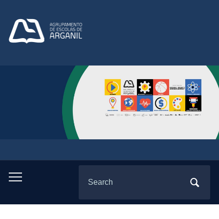
Search
Toggle
for:
mobile
menu