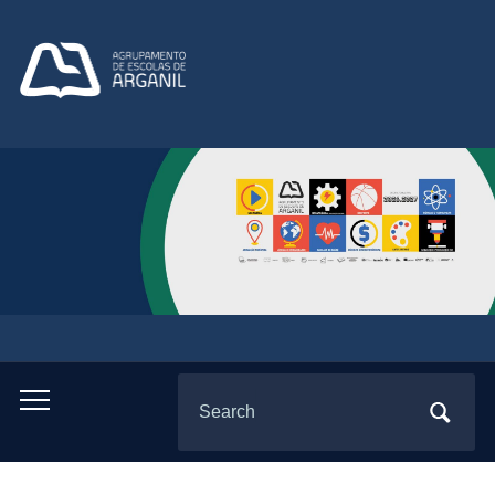
Search
Toggle
for:
mobile
menu