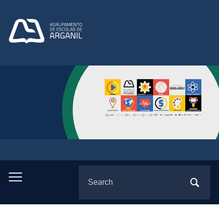
Search
Toggle
for:
mobile
menu