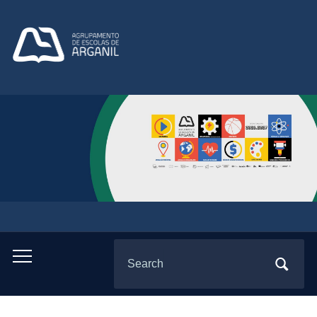
Search
Toggle
for:
mobile
menu