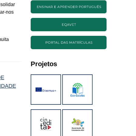
solidar
tar-nos
uita
Projetos
DE
IDADE