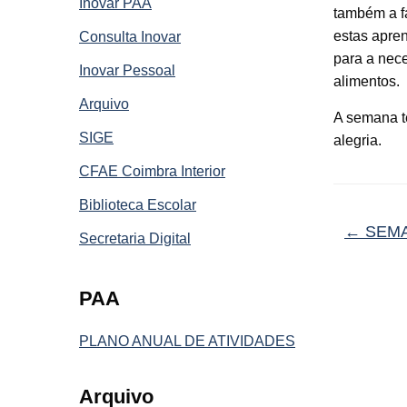
Inovar PAA
também a fa
estas apren
Consulta Inovar
para a nec
Inovar Pessoal
alimentos.
Arquivo
A semana te
SIGE
alegria.
CFAE Coimbra Interior
Biblioteca Escolar
←
SEMA
Secretaria Digital
PAA
PLANO ANUAL DE ATIVIDADES
Arquivo