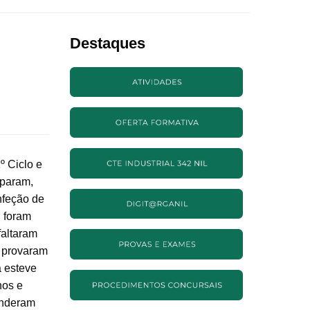
Destaques
º Ciclo e
iparam,
nfeção de
, foram
faltaram
s provaram
a esteve
nos e
enderam