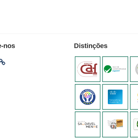
e-nos
Distinções
am
ebook