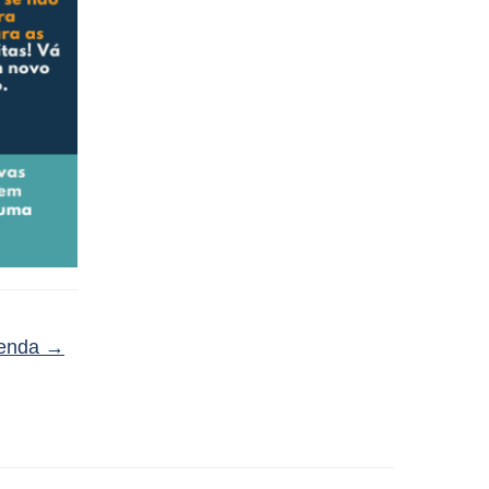
denda
→