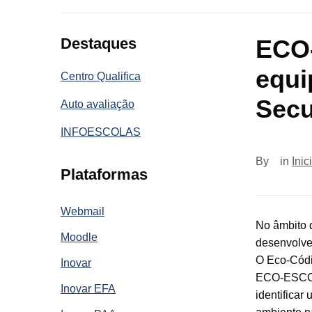
Destaques
ECO-
equ
Centro Qualifica
Secu
Auto avaliação
INFOESCOLAS
By
in
Inic
Plataformas
Webmail
No âmbito 
Moodle
desenvolv
O Eco-Códi
Inovar
ECO-ESCOLA
Inovar EFA
identificar