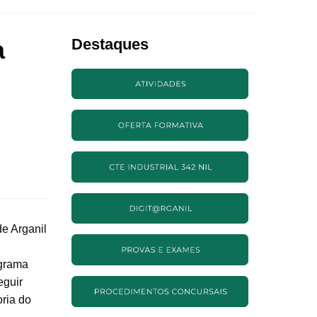
a
Destaques
e Arganil
ograma
eguir
ria do