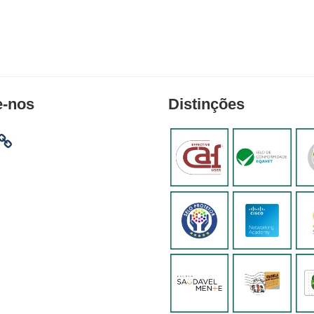
e-nos
Distinções
am
ebook