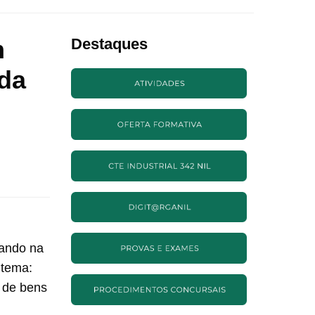
m
Destaques
da
rando na
 tema:
 de bens