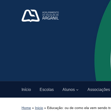
Início
Escolas
Alunos
Associações
Home
»
Inicio
»
Educação: ou de como ela vem sendo t