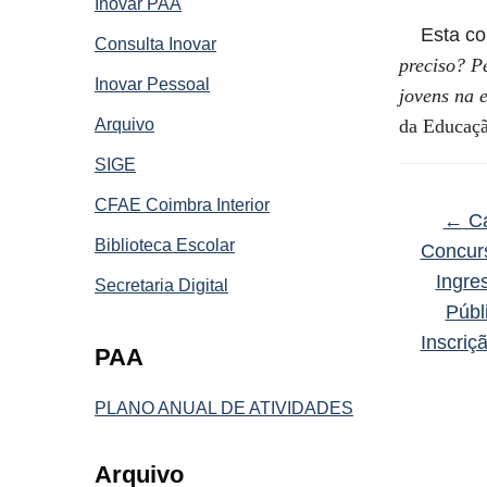
Inovar PAA
Esta comu
Consulta Inovar
preciso? P
Inovar Pessoal
jovens na 
Arquivo
da Educaçã
SIGE
CFAE Coimbra Interior
←
Ca
Biblioteca Escolar
Concur
Ingre
Secretaria Digital
Públ
Inscriç
PAA
PLANO ANUAL DE ATIVIDADES
Arquivo