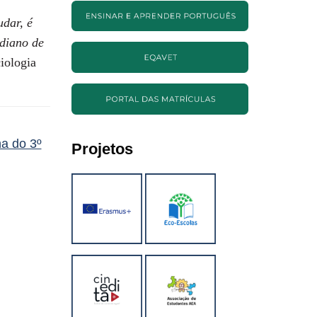
udar, é
idiano de
iologia
na do 3º
Projetos