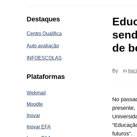
Destaques
Educ
send
Centro Qualifica
de b
Auto avaliação
INFOESCOLAS
By
in
Inic
Plataformas
Webmail
No passad
Moodle
presente,
Inovar
Universid
“Educação
Inovar EFA
futuros”.