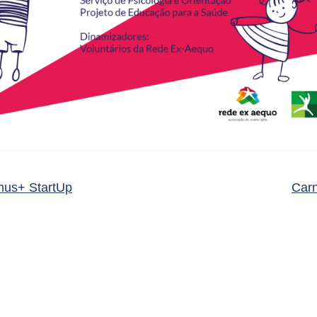
us+ StartUp
Car