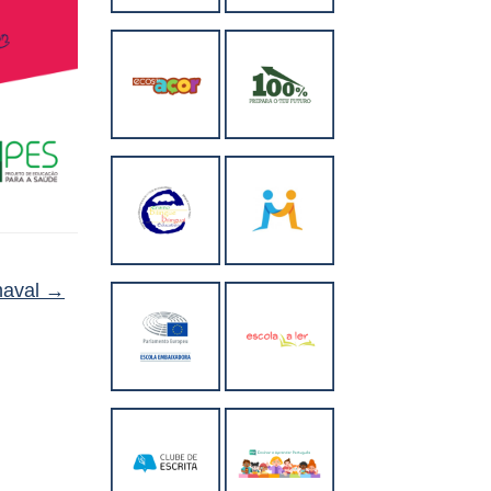
naval
→