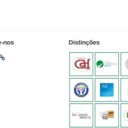
e-nos
Distinções
am
ebook