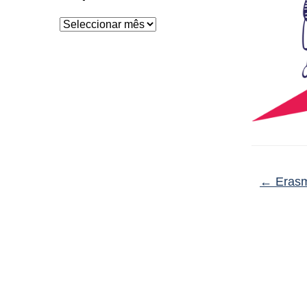
Arquivo
←
Erasm