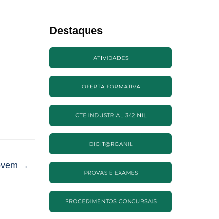
Destaques
Jovem
→