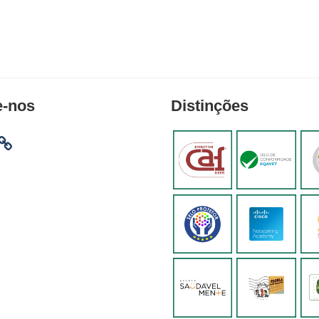
e-nos
Distinções
am
ebook