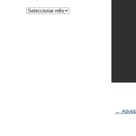
Arquivo
←
Ativid