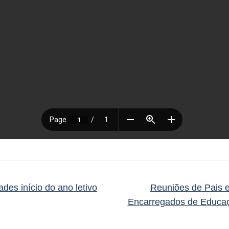
ades início do ano letivo
Reuniões de Pais 
Encarregados de Educ