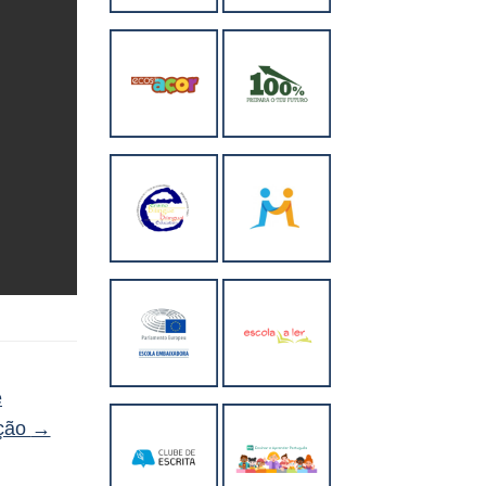
e
ação
→