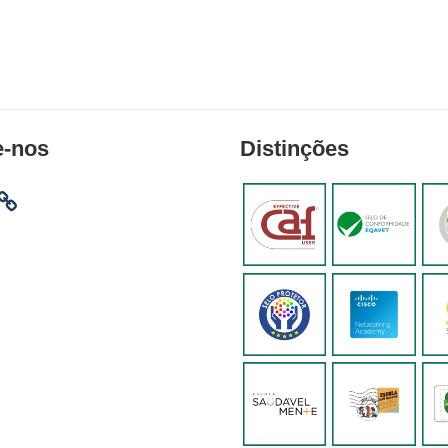
e-nos
Distinções
am
ebook