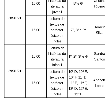
histórias de
Cristin
15:00
5º e 6º
literatura
Ribeiro
juvenil
28/01/21
Leitura de
textos de
Horáci
16:00
carácter
7º, 8º e 9º
Silva
lúdico em
Inglês
Leitura de
histórias de
Sandr
15:00
1º, 2º, 3º e 4º
literatura
Santos
infantil
29/01/21
Leitura de
10º D, 10º E,
textos de
10º F, 11º D,
Anabel
15:00
carácter
11º E, 11º F,
Lopes
lúdico em
12º D, 12º E,
Inglês
12º F