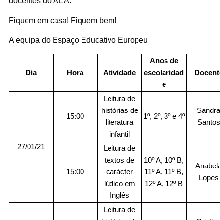
docentes do AEA.
Fiquem em casa! Fiquem bem!
A equipa do Espaço Educativo Europeu
Anos de
Dia
Hora
Atividade
escolaridad
Docent
e
Leitura de
histórias de
Sandr
15:00
1º, 2º, 3º e 4º
literatura
Santos
infantil
27/01/21
Leitura de
textos de
10º A, 10º B,
Anabel
15:00
carácter
11º A, 11º B,
Lopes
lúdico em
12º A, 12º B
Inglês
Leitura de