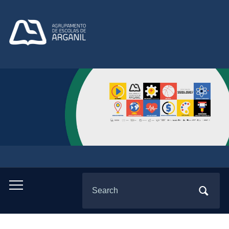
Search
Toggle
for:
mobile
menu