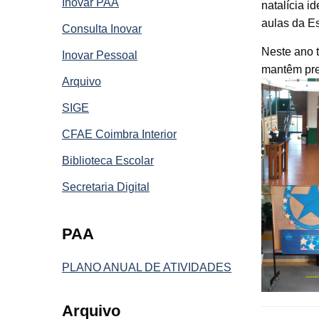
Inovar PAA
natalícia i
aulas da E
Consulta Inovar
Neste ano t
Inovar Pessoal
mantêm pre
Arquivo
SIGE
CFAE Coimbra Interior
Biblioteca Escolar
Secretaria Digital
PAA
PLANO ANUAL DE ATIVIDADES
Arquivo