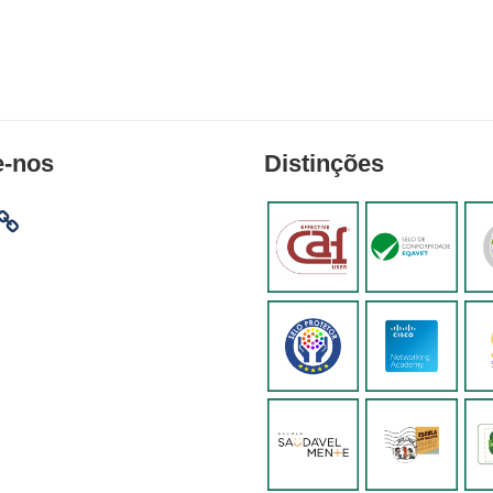
e-nos
Distinções
am
ebook