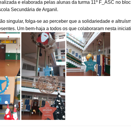
dealizada e elaborada pelas alunas da turma 11º F_ASC no blo
scola Secundária de Arganil.
ão singular, folga-se ao perceber que a solidariedade e altruís
sentes. Um bem-haja a todos os que colaboraram nesta iniciati