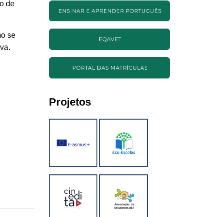
co de
mo se
va.
Projetos