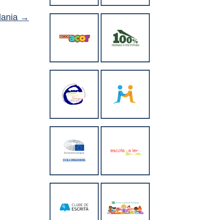
dania
→