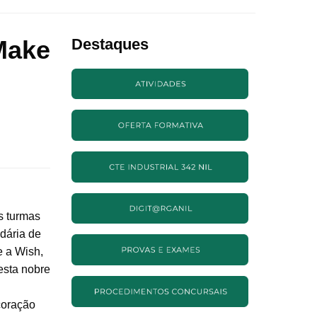
Make
Destaques
s turmas
dária de
e a Wish,
esta nobre
coração