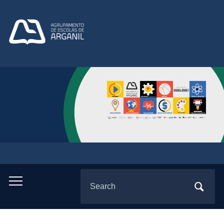
Search
Toggle
for:
mobile
menu