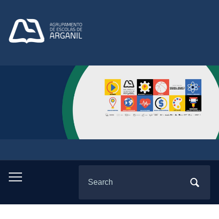
Search
Toggle
for:
mobile
menu