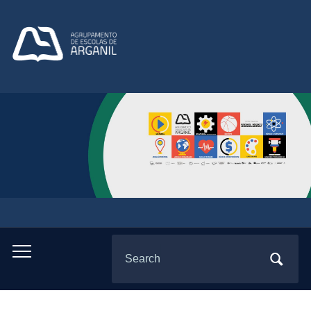
Search
Toggle
for:
mobile
menu