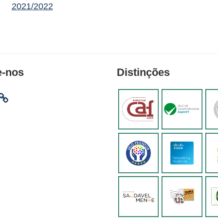
2021/2022
e-nos
Distinções
am
ebook