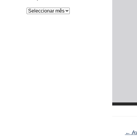
Arquivo
←
Av