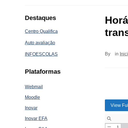
Destaques
Horá
tran
Centro Qualifica
Auto avaliação
By
in
Inic
INFOESCOLAS
Plataformas
Webmail
Moodle
View Fu
Inovar
Inovar EFA