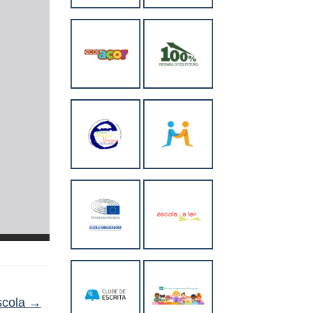
scola
→