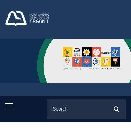
Search
Toggle
for:
mobile
menu