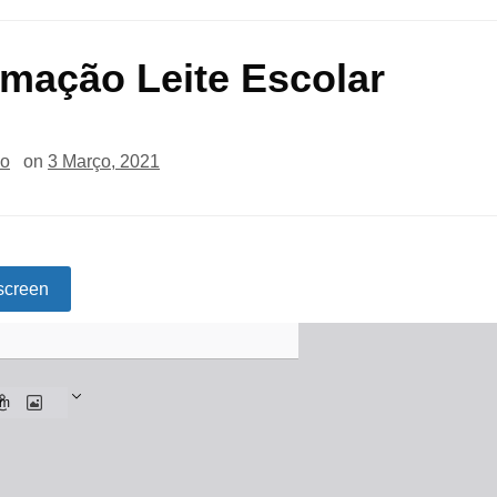
rmação Leite Escolar
io
on
3 Março, 2021
screen