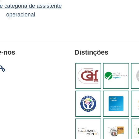
 e categoria de assistente
operacional
e-nos
Distinções
am
ebook