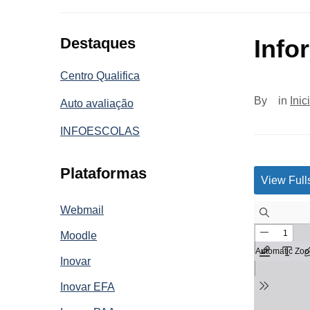
Destaques
Info
Centro Qualifica
By
in
Inic
Auto avaliação
INFOESCOLAS
Plataformas
View Full
Webmail
Moodle
Inovar
Inovar EFA