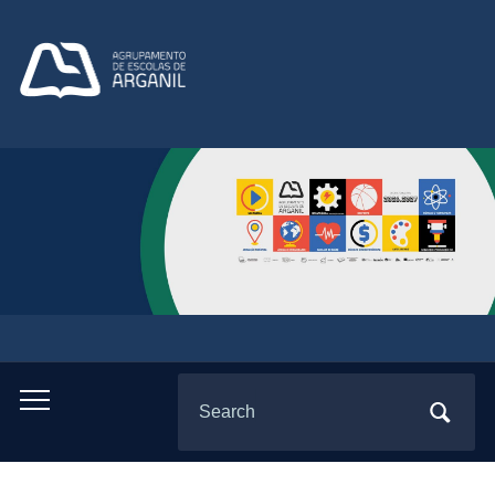
Search
Toggle
for:
mobile
menu