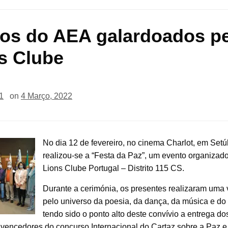
os do AEA galardoados p
s Clube
1
on
4 Março, 2022
No dia 12 de fevereiro, no cinema Charlot, em Setú
realizou-se a “Festa da Paz”, um evento organizad
Lions Clube Portugal – Distrito 115 CS.
Durante a cerimónia, os presentes realizaram uma
pelo universo da poesia, da dança, da música e do 
tendo sido o ponto alto deste convívio a entrega d
 vencedores do concurso Internacional do Cartaz sobre a Paz e