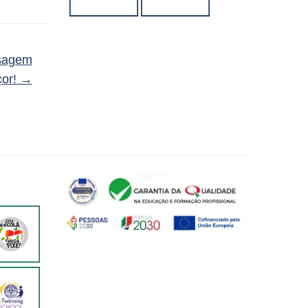
isagem
çor!
→