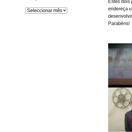
Estes dois
endereça u
Arquivo
desenvolvid
Parabéns!