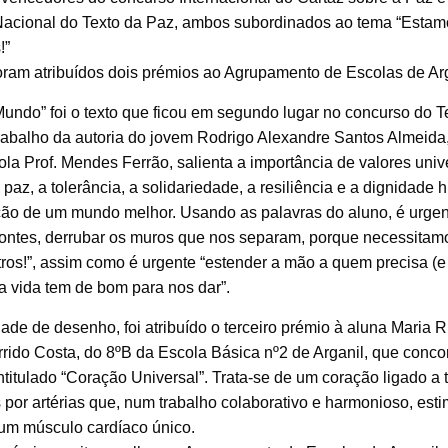
acional do Texto da Paz, ambos subordinados ao tema “Estam
!”
oram atribuídos dois prémios ao Agrupamento de Escolas de Arg
undo” foi o texto que ficou em segundo lugar no concurso do T
trabalho da autoria do jovem Rodrigo Alexandre Santos Almeida
la Prof. Mendes Ferrão, salienta a importância de valores univ
 paz, a tolerância, a solidariedade, a resiliência e a dignidade
ção de um mundo melhor. Usando as palavras do aluno, é urgen
 pontes, derrubar os muros que nos separam, porque necessitam
ros!”, assim como é urgente “estender a mão a quem precisa (e 
a vida tem de bom para nos dar”.
de de desenho, foi atribuído o terceiro prémio à aluna Maria R
rido Costa, do 8ºB da Escola Básica nº2 de Arganil, que conc
ntitulado “Coração Universal”. Trata-se de um coração ligado a 
 por artérias que, num trabalho colaborativo e harmonioso, est
 um músculo cardíaco único.