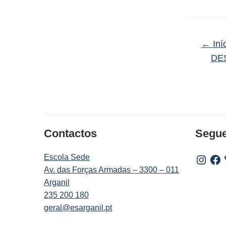
←
Iní
DE
Contactos
Segu
Escola Sede
Instagr
Fac
Av. das Forças Armadas – 3300 – 011
Arganil
235 200 180
geral@esarganil.pt