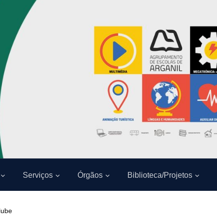
Serviços
Órgãos
Biblioteca/Projetos
lube