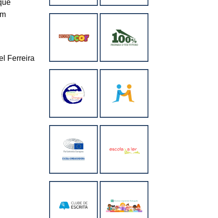
que
em
el Ferreira