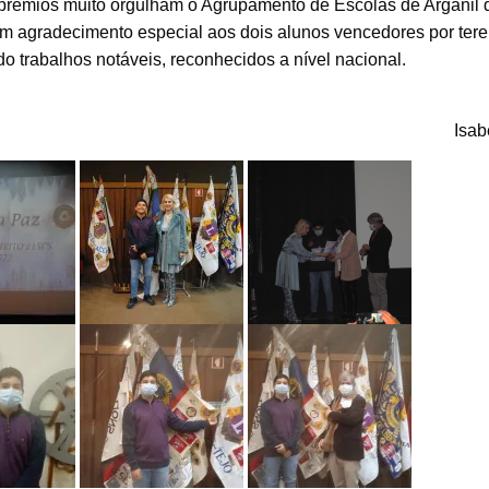
 prémios muito orgulham o Agrupamento de Escolas de Arganil 
m agradecimento especial aos dois alunos vencedores por ter
o trabalhos notáveis, reconhecidos a nível nacional.
Isab