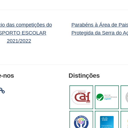
cio das competições do
Parabéns à Área de Pa
SPORTO ESCOLAR
Protegida da Serra do A
2021/2022
e-nos
Distinções
am
ebook