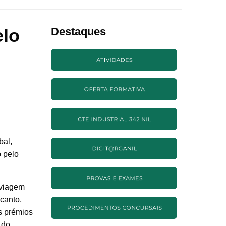
elo
Destaques
bal,
o pelo
 viagem
canto,
os prémios
 do