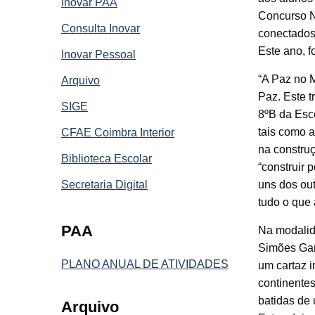
Inovar PAA
Concurso N
Consulta Inovar
conectados
Este ano, f
Inovar Pessoal
“A Paz no M
Arquivo
Paz. Este 
SIGE
8ºB da Esco
tais como a
CFAE Coimbra Interior
na constru
Biblioteca Escolar
“construir
Secretaria Digital
uns dos out
tudo o que 
PAA
Na modalida
Simões Gar
PLANO ANUAL DE ATIVIDADES
um cartaz i
continentes
batidas de
Arquivo