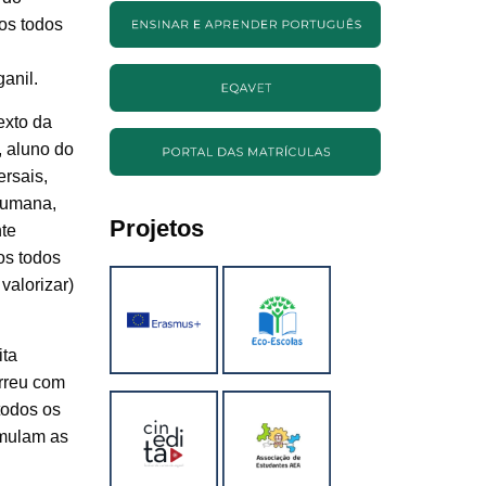
os todos
anil.
exto da
, aluno do
ersais,
 humana,
Projetos
te
os todos
valorizar)
ita
orreu com
todos os
imulam as